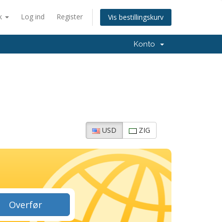
k
Log ind
Register
Vis bestillingskurv
Konto
USD
ZIG
Overfør