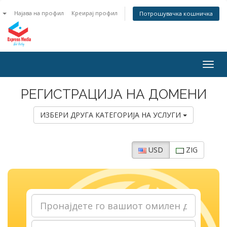
n
Најава на профил
Креирај профил
Потрошувачка кошничка
Togg
navig
РЕГИСТРАЦИЈА НА ДОМЕНИ
ИЗБЕРИ ДРУГА КАТЕГОРИЈА НА УСЛУГИ
USD
ZIG