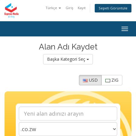
Türkçe
Giriş
Kayıt
Sepeti Görüntüle
Togg
navig
Alan Adı Kaydet
Başka Kategori Seç
USD
ZIG