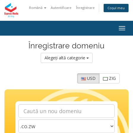
Română
Autentificare
Înregistrare
Coșul meu
Togg
navig
Înregistrare domeniu
Alegeți altă categorie
USD
ZIG