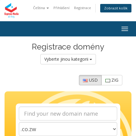
Čeština
Přihlášení
Registrace
Zobrazit košík
Togg
navig
Registrace domény
Vyberte jinou kategorii
USD
ZIG